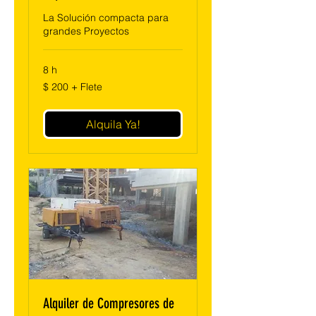
La Solución compacta para
grandes Proyectos
8 h
$
$ 200 + Flete
200
+
Flete
Alquila Ya!
Alquiler de Compresores de