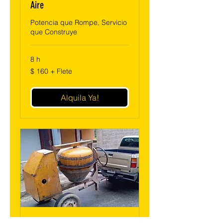
Aire
Potencia que Rompe, Servicio
que Construye
8 h
$
$ 160 + Flete
160
+
Flete
Alquila Ya!