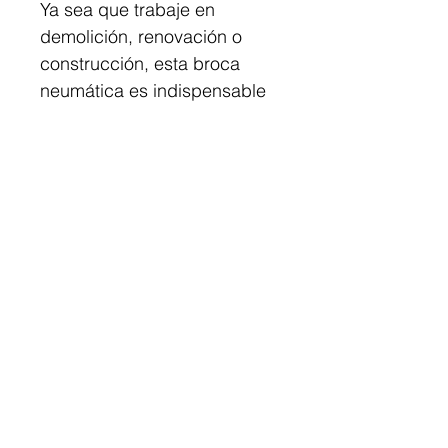
Ya sea que trabaje en 
demolición, renovación o 
construcción, esta broca 
neumática es indispensable 
en cualquier obra. Invierta 
en la Punta de Martillo 
Neumático  y experimente la 
eficiencia y confiabilidad 
que sus proyectos de 
construcción requieren.
Construcciones CANAT 2020, C.A.
Caracas - Venezuela
CANAT GROUP LLC