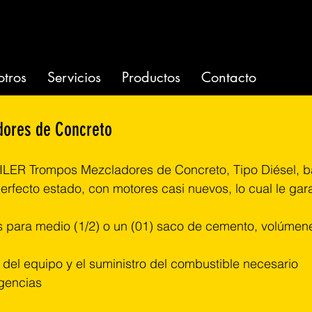
tros
Servicios
Productos
Contacto
dores de Concreto
ER Trompos Mezcladores de Concreto, Tipo Diésel, baj
rfecto estado, con motores casi nuevos, lo cual le gara
 para medio (1/2) o un (01) saco de cemento, volúmenes
er del equipo y el suministro del combustible necesario
rgencias