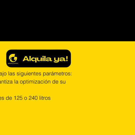
o las siguientes parámetros:
ntiza la optimización de su
 de 125 o 240 litros